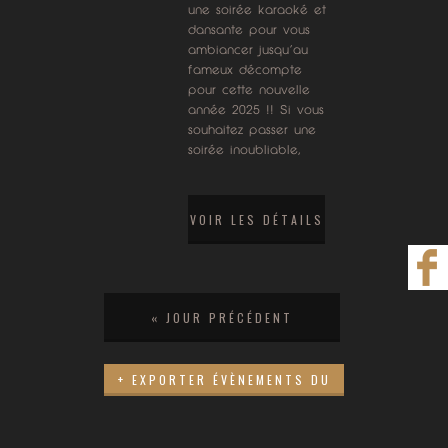
c
une soirée karaoké et
dansante pour vous
h
ambiancer jusqu’au
fameux décompte
a
pour cette nouvelle
g
année 2025 !! Si vous
souhaitez passer une
e
soirée inoubliable,
d
e
VOIR LES DÉTAILS
s
»
é
«
JOUR PRÉCÉDENT
v
é
+ EXPORTER ÉVÈNEMENTS DU
n
JOUR
e