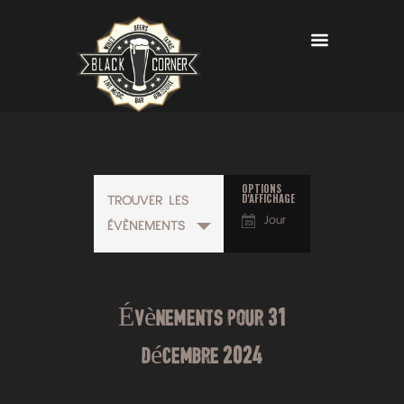
OPTIONS
N
D'AFFICHAGE
TROUVER LES
Jour
a
ÉVÈNEMENTS
v
i
Évènements pour 31
g
décembre 2024
a
t