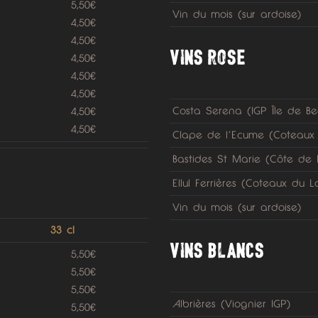
5,50€
Vin du mois (sur ardoise)
4,50€
4,50€
VINS ROSE
4,50€
4,50€
4,50€
Costa Serena (IGP Île de Be
4,50€
4,50€
Clape de l’Ecume (Coteau
Bastides St Marie (Côte de
Ellul Ferrières (Coteaux du
Vin du mois (sur ardoise)
33 cl
VINS BLANCS
5,50€
5,50€
5,50€
Albrières (Viognier IGP)
5,50€