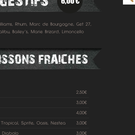
lliams, Rhum, Marc de Bourgogne, Get 27,
ibu, Bailey’s, Marie Brizard, Limoncello
2,50€
3,00€
4,00€
ropical, Sprite, Oasis, Nestea
3,00€
, Diabolo
3,00€