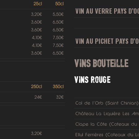
25cl
50cl
VIN AU VERRE PAYS D’O
3,20€
5,50€
3,60€
6,50€
3,60€
6,50€
4,10€
7,50€
VIN AU PICHET PAYS D’
4,10€
7,50€
3,60€
6,50€
VINS BOUTEILLE
VINS ROUGE
250cl
350cl
24€
32€
Col de l’Orb (Saint Chinian)
Château La Liquière Les A
Clape la Côte (Coteaux d
3,20€
Ellul Ferrières (Coteaux du