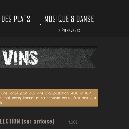
 DES PLATS
MUSIQUE & DANSE
& ÉVÉNEMENTS
e une large part aux vins d’appellation AOC et IGP
limat exceptionnel et sa richesse nous offre des vins
s.
LECTION (sur ardoise)
4,00€