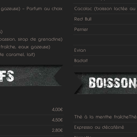
Cacolac (boisson lactée au
ux gazeuse) – Parfum au choix
Red Bull
Perrier
s)
passion, sirop de grenadine)
 fraîche, eaux gazeuse)
Evian
e caramel, lait)
Badoit
4,00€
Thé à la menthe fraîcheThé 
4,50€
Expresso ou décaféiné
2,80€