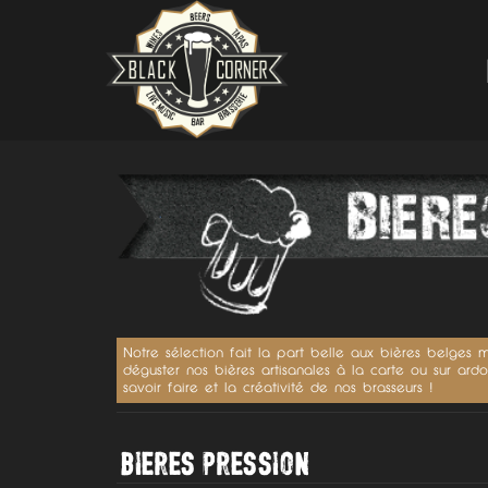
Notre sélection fait la part belle aux bières belge
déguster nos bières artisanales à la carte ou sur ardo
savoir faire et la créativité de nos brasseurs !
BIERES PRESSION