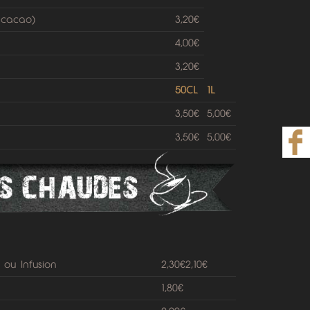
 cacao)
3,20€
4,00€
3,20€
50CL
1L
3,50€
5,00€
3,50€
5,00€
ou Infusion
2,30€2,10€
1,80€