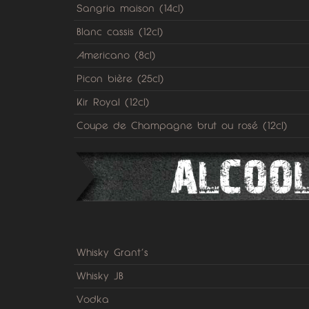
Sangria maison (14cl)
Blanc cassis (12cl)
Americano (8cl)
Picon bière (25cl)
Kir Royal (12cl)
Coupe de Champagne brut ou rosé (12cl)
Whisky Grant’s
Whisky JB
Vodka