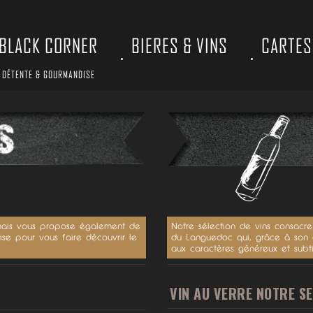
BLACK CORNER
BIERES & VINS
CARTES
DÉTENTE & GOURMANDISE
Notre sélection de vins consacr
s mais vous propose également de
du Languedoc qui, grâce à son c
ise pour vous faire découvrir le
aux caractères généreux et subtil
VIN AU VERRE NOTRE SE