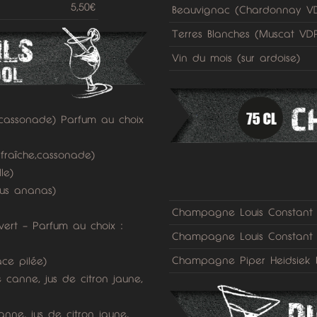
5,50€
Beauvignac (Chardonnay V
Terres Blanches (Muscat VD
Vin du mois (sur ardoise)
/cassonade) Parfum au choix
 fraîche,cassonade)
le)
us ananas)
Champagne Louis Constant 
vert – Parfum au choix :
Champagne Louis Constant
Champagne Piper Heidsiek B
ace pilée)
 canne, jus de citron jaune,
nne, jus de citron jaune,