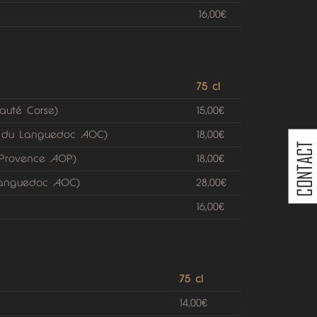
16,00€
75 cl
auté Corse)
15,00€
x du Languedoc AOC)
18,00€
CONTACT
 Provence AOP)
18,00€
 Languedoc AOC)
28,00€
16,00€
75 cl
14,00€