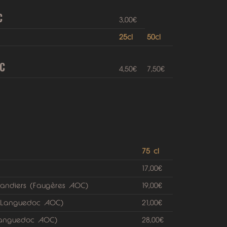
C
3,00€
25cl
50cl
OC
4,50€
7,50€
75 cl
17,00€
mandiers (Faugères AOC)
19,00€
u Languedoc AOC)
21,00€
 Languedoc AOC)
28,00€