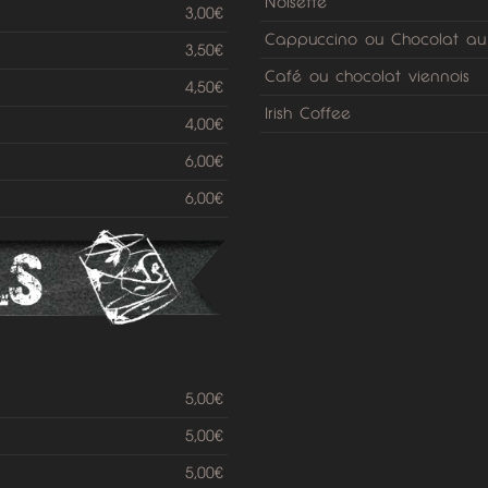
Noisette
3,00€
Cappuccino ou Chocolat au 
3,50€
Café ou chocolat viennois
4,50€
Irish Coffee
4,00€
6,00€
6,00€
5,00€
5,00€
5,00€