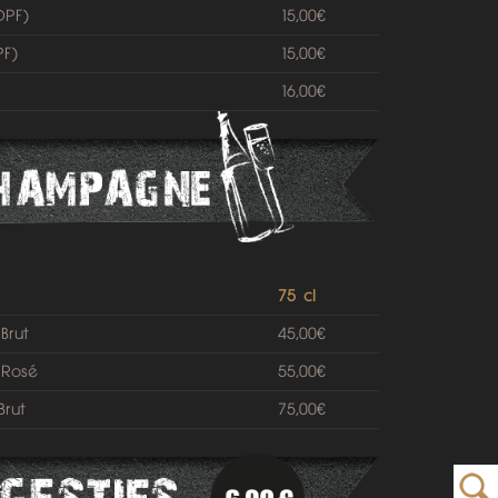
DPF)
15,00€
PF)
15,00€
16,00€
75 cl
Brut
45,00€
 Rosé
55,00€
rut
75,00€