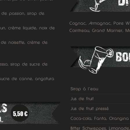
 de passion, sirop de
Cognac, Armagnac, Poire Wi
n, crème liquide, noix de
Cointreau, Grand Marnier, Mal
r de noisette, crème de
esso, sirop de sucre de
 sucre de canne, angotura
Sirop à l’eau
Jus de fruit
Jus de fruit pressé
Coca-cola, Fanta, Orangina T
Bitter Schweppes, Limonade