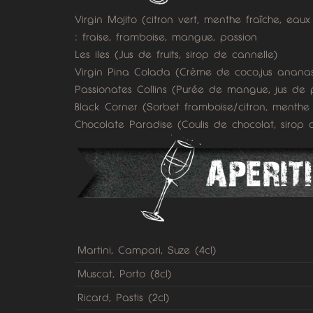
Virgin Mojito (citron vert, menthe fraîche, ea
: fraise, framboise, mangue, passion
Les iles (Jus de fruits, sirop de cannelle)
Virgin Pina Colada (Crème de coco,jus anana
Passionates Collins (Purée de mangue, jus de 
Black Corner (Sorbet framboise/citron, menthe
Chocolate Paradise (Coulis de chocolat, sirop d
Martini, Campari, Suze (4cl)
Muscat, Porto (8cl)
Ricard, Pastis (2cl)