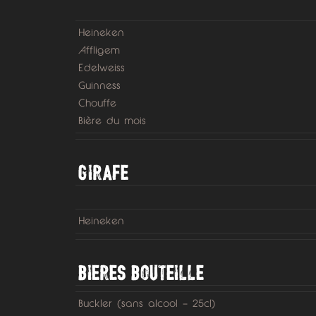
Heineken
Affligem
Edelweiss
Guinness
Chouffe
Bière du mois
GIRAFE
Heineken
BIERES BOUTEILLE
Buckler (sans alcool – 25cl)